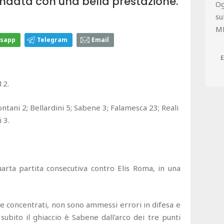
 andata con una bella prestazione.
Og
su
M
sapp
Telegram
Email
 12.
ontani 2; Bellardini 5; Sabene 3; Falamesca 23; Reali
i 3.
uarta partita consecutiva contro Elis Roma, in una
 e concentrati, non sono ammessi errori in difesa e
ubito il ghiaccio è Sabene dall'arco dei tre punti