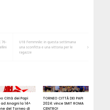
X 76-
U18 Femmnile: in questa settimana
llini
una sconfitta e una vittoria per le
ragazze
o Città dei Papi
TORNEO CITTÀ DEI PAPI
 ad Anagni la 14^
2024: vince SMIT ROMA
one del Torneo di
CENTRO!