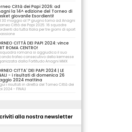
rneo Città dei Papi 2026: ad
agni la 14^ edizione del Torneo di
sket giovanile Esordienti!
l 30 maggio al 1° giugno torna ad Anagni
 Torneo Città dei Papi 2025: 16 squadre
rdienti da tutta Italia per tre giorni di sport
passione
RNEO CITTÀ DEI PAPI 2024: vince
IT ROMA CENTRO!
 squadra romana si aggiudica il suo
condo trofeo consecutivo della kermesse
ganizzata dalla Fortitudo Anagni MMX
RNEO CITTA' DEI PAPI 2024 | LE
NALI - i risultati di domenica 26
ggio 2024 mattina
ui i risultati in diretta del Torneo Città dei
pi 2024 - FINALI
criviti alla nostra newsletter