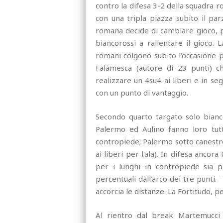
contro la difesa 3-2 della squadra 
con una tripla piazza subito il pa
romana decide di cambiare gioco, p
biancorossi a rallentare il gioco.
romani colgono subito l'occasione po
Falamesca (autore di 23 punti) ch
realizzare un 4su4 ai liberi e in se
con un punto di vantaggio.
Secondo quarto targato solo bianco
Palermo ed Aulino fanno loro tutti
contropiede; Palermo sotto canestro 
ai liberi per l'ala). In difesa anco
per i lunghi in contropiede sia 
percentuali dall'arco dei tre punti.
accorcia le distanze. La Fortitudo, pe
Al rientro dal break Martemucci