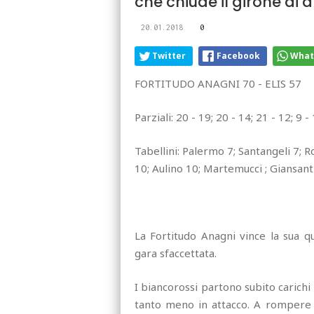
che chiude il girone di
20.01.2018
0
Twitter
Facebook
What
FORTITUDO ANAGNI 70 - ELIS 57
Parziali: 20 - 19; 20 - 14; 21 - 12; 9 -
Tabellini: Palermo 7; Santangeli 7; R
10; Aulino 10; Martemucci ; Giansant
La Fortitudo Anagni vince la sua q
gara sfaccettata.
I biancorossi partono subito carichi
tanto meno in attacco. A rompere s