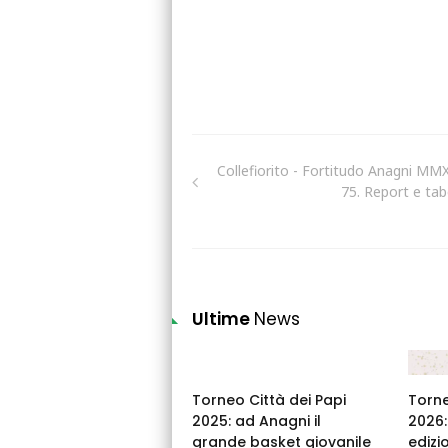
Collefiorito - Fortitudo Anagni MM
75. Report e tabe
Ultime
News
Torneo Città dei Papi
Torne
2025: ad Anagni il
2026:
grande basket giovanile
edizi