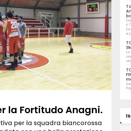
To
An
ba
Da
il
Eso
e 
TO
SM
La
se
or
TO
FI
ma
Seg
Pa
er la Fortitudo Anagni.
Is
utiva per la squadra biancorossa