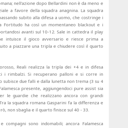
romana; nell'azione dopo Bellardini non è da meno e
rziale a favore della squadra anagnina. La squadra
assando subito alla difesa a uomo, che costringe i
 La Fortitudo ha così un momentaneo blackout e i
rtandosi avanti sul 10-12. Sale in cattedra il play
e intuisce il gioco avversario e riesce prima a
guito a piazzare una tripla e chiudere così il quarto
rosso, Reali realizza la tripla dei +4 e in difesa
 i rimbalzi. Si recuperano palloni e si corre in
subisce due falli e dalla lunetta non trema (3 su 4
ra Falamesca presente, aggiungendoci pure assist sia
per le guardie che realizzano ancora con grandi
 Tra la squadra romana Gasparini fa la differenza e
rò, non sbaglia e il quarto finisce sul 40 - 33.
 e compagni sono indomabili; ancora Falamesca