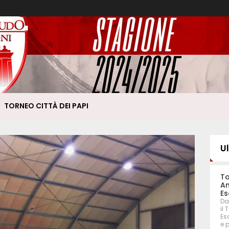
TORNEO CITTÀ DEI PAPI
U
To
An
Es
Da
il
Eso
e 