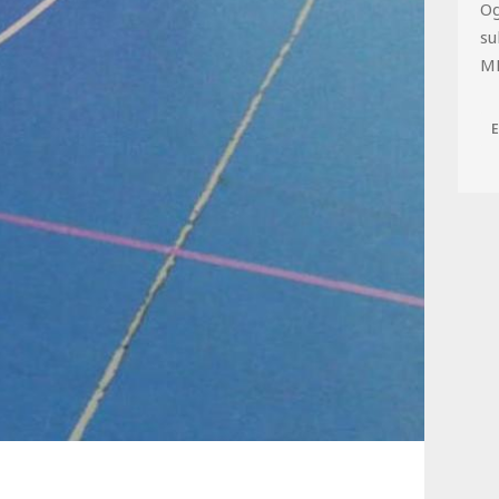
Og
su
M