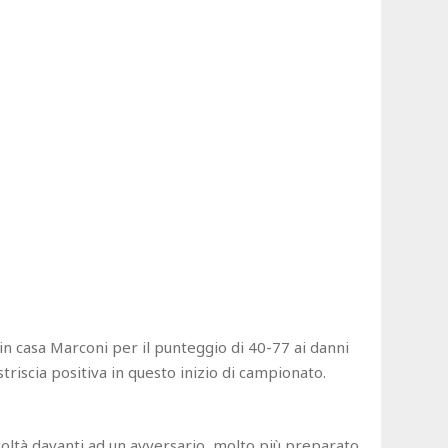
in casa Marconi per il punteggio di 40-77 ai danni
striscia positiva in questo inizio di campionato.
icoltà davanti ad un avversario, molto più preparato