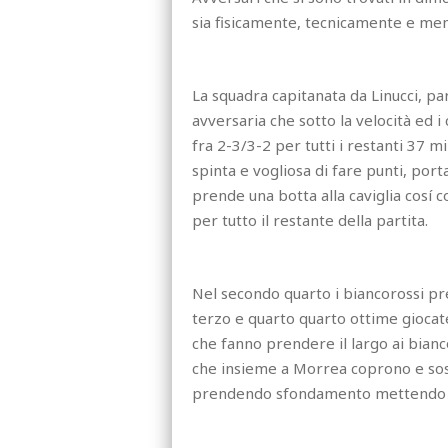
sia fisicamente, tecnicamente e me
La squadra capitanata da Linucci, par
avversaria che sotto la velocità ed i
fra 2-3/3-2 per tutti i restanti 37 m
spinta e vogliosa di fare punti, port
prende una botta alla caviglia cosí c
per tutto il restante della partita.
Nel secondo quarto i biancorossi pren
terzo e quarto quarto ottime giocate 
che fanno prendere il largo ai bianco
che insieme a Morrea coprono e sos
prendendo sfondamento mettendo in d