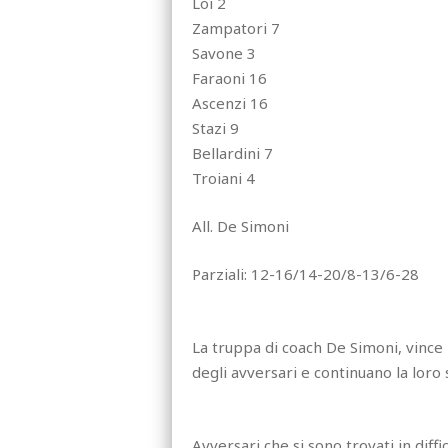
Loi 2
Zampatori 7
Savone 3
Faraoni 16
Ascenzi 16
Stazi 9
Bellardini 7
Troiani 4
All. De Simoni
Parziali: 12-16/14-20/8-13/6-28
La truppa di coach De Simoni, vince 
degli avversari e continuano la loro 
Avversari che si sono trovati in diff