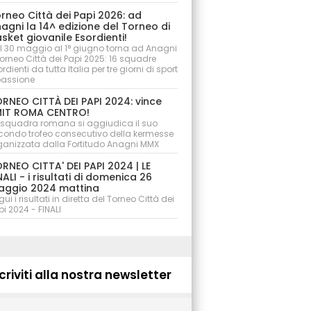
rneo Città dei Papi 2026: ad
agni la 14^ edizione del Torneo di
sket giovanile Esordienti!
l 30 maggio al 1° giugno torna ad Anagni
 Torneo Città dei Papi 2025: 16 squadre
rdienti da tutta Italia per tre giorni di sport
passione
RNEO CITTÀ DEI PAPI 2024: vince
IT ROMA CENTRO!
 squadra romana si aggiudica il suo
condo trofeo consecutivo della kermesse
ganizzata dalla Fortitudo Anagni MMX
RNEO CITTA' DEI PAPI 2024 | LE
NALI - i risultati di domenica 26
ggio 2024 mattina
ui i risultati in diretta del Torneo Città dei
pi 2024 - FINALI
criviti alla nostra newsletter