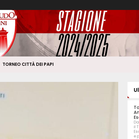
TORNEO CITTÀ DEI PAPI
U
To
An
Es
Da
il
Eso
e 