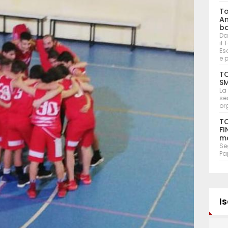
To
An
ba
Da
il
Eso
e 
TO
SM
La
se
or
TO
FI
ma
Seg
Pa
Is