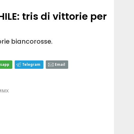
E: tris di vittorie per
torie biancorosse.
sapp
Telegram
Email
 MMX