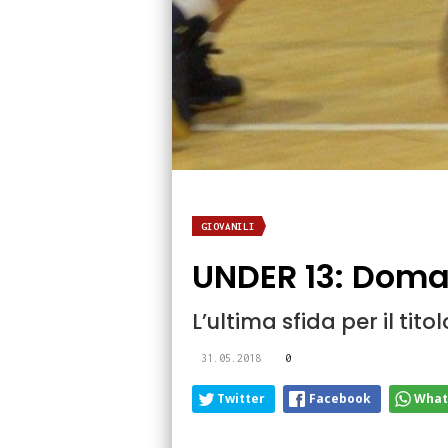
GIOVANILI
UNDER 13: Doman
L’ultima sfida per il tit
31.05.2018
0
Twitter
Facebook
What