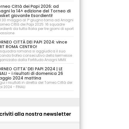
rneo Città dei Papi 2026: ad
agni la 14^ edizione del Torneo di
sket giovanile Esordienti!
l 30 maggio al 1° giugno torna ad Anagni
 Torneo Città dei Papi 2025: 16 squadre
rdienti da tutta Italia per tre giorni di sport
passione
RNEO CITTÀ DEI PAPI 2024: vince
IT ROMA CENTRO!
 squadra romana si aggiudica il suo
condo trofeo consecutivo della kermesse
ganizzata dalla Fortitudo Anagni MMX
RNEO CITTA' DEI PAPI 2024 | LE
NALI - i risultati di domenica 26
ggio 2024 mattina
ui i risultati in diretta del Torneo Città dei
pi 2024 - FINALI
criviti alla nostra newsletter