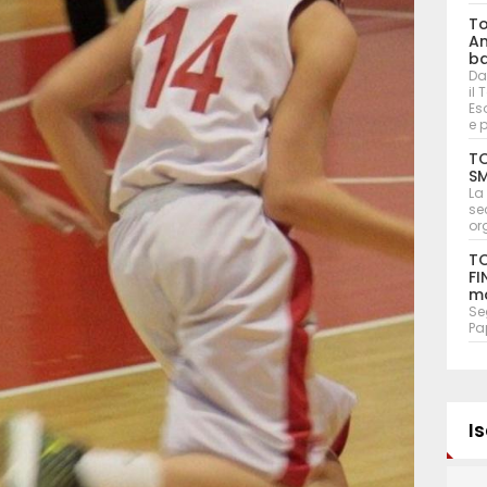
To
An
ba
Da
il
Eso
e 
TO
SM
La
se
or
TO
FI
ma
Seg
Pa
Is