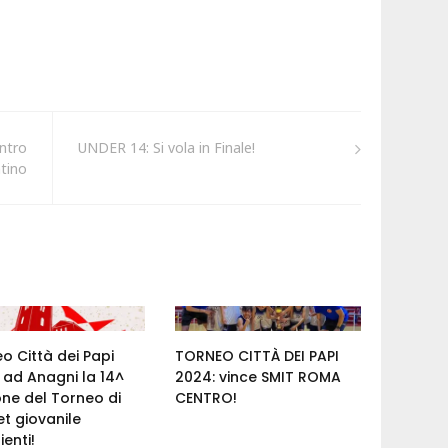
ontro
UNDER 14: Si vola in Finale!
tino
o Città dei Papi
TORNEO CITTÀ DEI PAPI
 ad Anagni la 14^
2024: vince SMIT ROMA
one del Torneo di
CENTRO!
t giovanile
ienti!