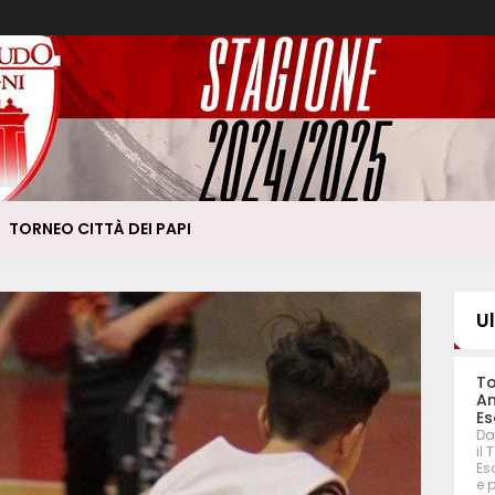
TORNEO CITTÀ DEI PAPI
U
To
An
Es
Da
il
Eso
e 