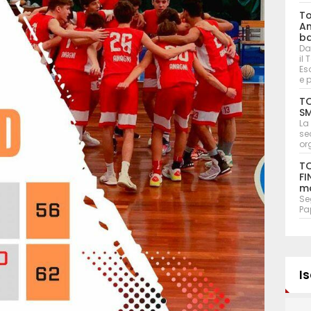
To
An
ba
Da
il
Eso
e 
TO
SM
La
se
or
TO
FI
ma
Seg
Pa
Is