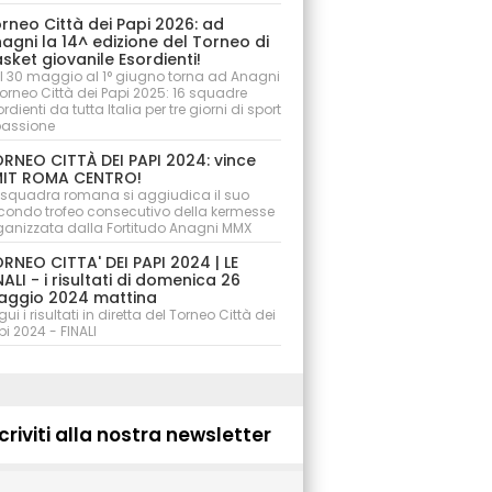
rneo Città dei Papi 2026: ad
agni la 14^ edizione del Torneo di
sket giovanile Esordienti!
l 30 maggio al 1° giugno torna ad Anagni
 Torneo Città dei Papi 2025: 16 squadre
rdienti da tutta Italia per tre giorni di sport
passione
RNEO CITTÀ DEI PAPI 2024: vince
IT ROMA CENTRO!
 squadra romana si aggiudica il suo
condo trofeo consecutivo della kermesse
ganizzata dalla Fortitudo Anagni MMX
RNEO CITTA' DEI PAPI 2024 | LE
NALI - i risultati di domenica 26
ggio 2024 mattina
ui i risultati in diretta del Torneo Città dei
pi 2024 - FINALI
criviti alla nostra newsletter