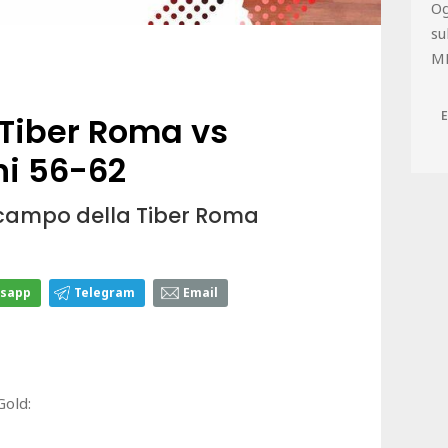
Og
su
M
 Tiber Roma vs
ni 56-62
l campo della Tiber Roma
sapp
Telegram
Email
Gold: