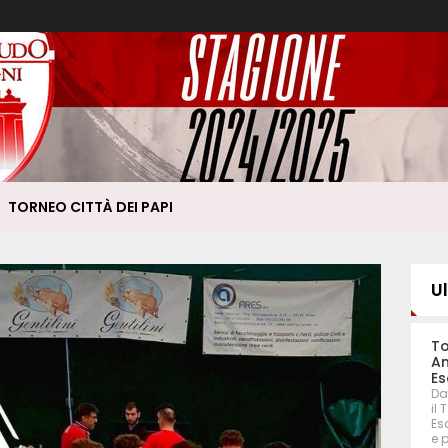
TORNEO CITTÀ DEI PAPI
U
To
An
Es
Da
il
Eso
e 