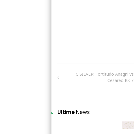
C SILVER: Fortitudo Anagni v
Cesareo Bk 7
Ultime
News