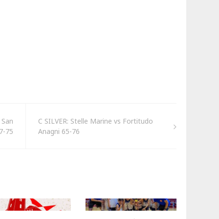
s San
C SILVER: Stelle Marine vs Fortitudo
7-75
Anagni 65-76