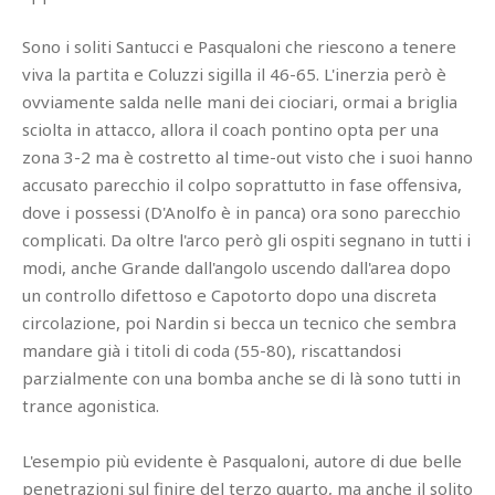
Sono i soliti Santucci e Pasqualoni che riescono a tenere
viva la partita e Coluzzi sigilla il 46-65. L'inerzia però è
ovviamente salda nelle mani dei ciociari, ormai a briglia
sciolta in attacco, allora il coach pontino opta per una
zona 3-2 ma è costretto al time-out visto che i suoi hanno
accusato parecchio il colpo soprattutto in fase offensiva,
dove i possessi (D'Anolfo è in panca) ora sono parecchio
complicati. Da oltre l'arco però gli ospiti segnano in tutti i
modi, anche Grande dall'angolo uscendo dall'area dopo
un controllo difettoso e Capotorto dopo una discreta
circolazione, poi Nardin si becca un tecnico che sembra
mandare già i titoli di coda (55-80), riscattandosi
parzialmente con una bomba anche se di là sono tutti in
trance agonistica.
L'esempio più evidente è Pasqualoni, autore di due belle
penetrazioni sul finire del terzo quarto, ma anche il solito