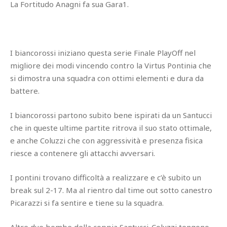
La Fortitudo Anagni fa sua Gara1.
I biancorossi iniziano questa serie Finale PlayOff nel
migliore dei modi vincendo contro la Virtus Pontinia che
si dimostra una squadra con ottimi elementi e dura da
battere.
I biancorossi partono subito bene ispirati da un Santucci
che in queste ultime partite ritrova il suo stato ottimale,
e anche Coluzzi che con aggressività e presenza fisica
riesce a contenere gli attacchi avversari.
I pontini trovano difficoltà a realizzare e c’è subito un
break sul 2-17. Ma al rientro dal time out sotto canestro
Picarazzi si fa sentire e tiene su la squadra.
Altre due bombe della coppia Santucci-Coluzzi tengono