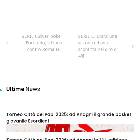
SERIE CSilver: poker
SERIE CFEMM: Una
Fortitudo, vittoria
vittoria ed una
contro Roma Eur
sconfitta nel giro di
48h
Ultime
News
Torneo Città dei Papi 2025: ad Anagni il grande basket
giovanile Esordienti
Torneo Città dei Papi 2026: ad Anagni la 14^ edizione