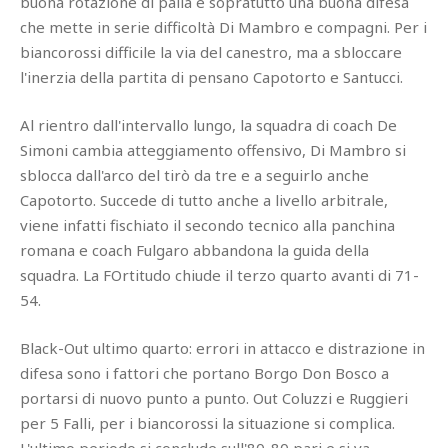
buona rotazione di palla e sopratutto una buona difesa
che mette in serie difficoltà Di Mambro e compagni. Per i
biancorossi difficile la via del canestro, ma a sbloccare
l'inerzia della partita di pensano Capotorto e Santucci.
Al rientro dall'intervallo lungo, la squadra di coach De
Simoni cambia atteggiamento offensivo, Di Mambro si
sblocca dall'arco del tirò da tre e a seguirlo anche
Capotorto. Succede di tutto anche a livello arbitrale,
viene infatti fischiato il secondo tecnico alla panchina
romana e coach Fulgaro abbandona la guida della
squadra. La FOrtitudo chiude il terzo quarto avanti di 71-
54.
Black-Out ultimo quarto: errori in attacco e distrazione in
difesa sono i fattori che portano Borgo Don Bosco a
portarsi di nuovo punto a punto. Out Coluzzi e Ruggieri
per 5 Falli, per i biancorossi la situazione si complica.
L'ultimo periodo si conclude sull'80-80 pari e si va