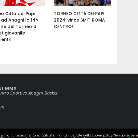
o Città dei Papi
TORNEO CITTÀ DEI PAPI
 ad Anagni la 14^
2024: vince SMIT ROMA
one del Torneo di
CENTRO!
t giovanile
ienti!
NI MMX
ntro Sportivo Anagni Basket
om
sari al funzionamento ed utili alle finalità illustrate nella cookie policy. Se vuoi sapern
BASKET