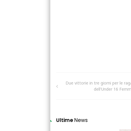
Due vittorie in tre giorni per le ra
dell'Under 16 Femm
Ultime
News