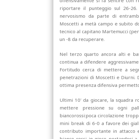
offensivamente si fa sentire con r
riportare il punteggio sul 26-26.
nervosismo da parte di entrambe
Moscetti a metà campo e subito dop
tecnico al capitano Martemucci (per 
un -8 da recuperare.
Nel terzo quarto ancora alti e ba
continua a difendere aggressivamen
Fortitudo cerca di mettere a seg
penetrazioni di Moscetti e Diurni. D
ottima presenza difensiva permettono
Ultimi 10' da giocare, la squadra 
mettere pressione su ogni pall
biancorossi:poca circolazione troppi
mini break di 6-0 a favore dei gial
contributo importante in attacco 
bianco rossi in gioco portandosi a 