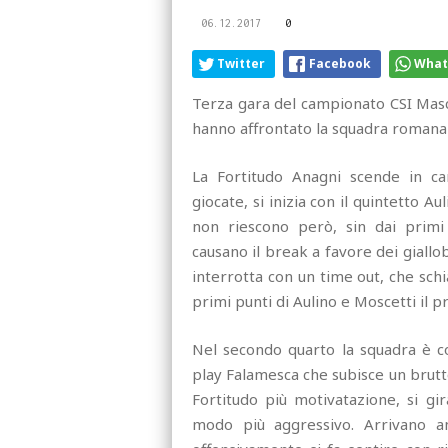
06.12.2017
0
Twitter
Facebook
What
Terza gara del campionato CSI Masc
hanno affrontato la squadra romana 
La Fortitudo Anagni scende in ca
giocate, si inizia con il quintetto 
non riescono però, sin dai primi m
causano il break a favore dei giallob
interrotta con un time out, che schi
primi punti di Aulino e Moscetti il 
Nel secondo quarto la squadra è cos
play Falamesca che subisce un brutt
Fortitudo più motivatazione, si gi
modo più aggressivo. Arrivano a