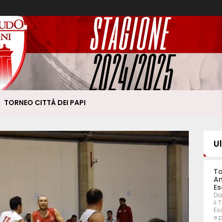
TORNEO CITTÀ DEI PAPI
U
To
An
Es
Da
il
Eso
e 