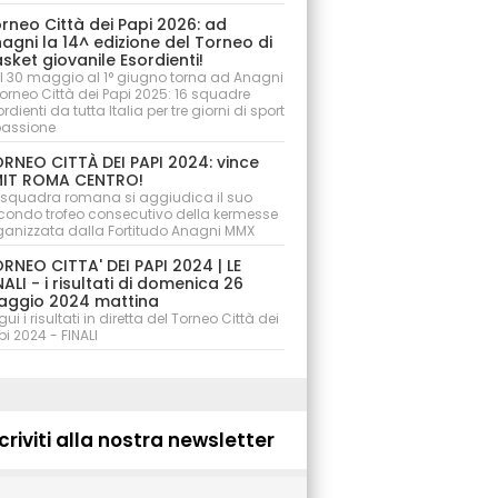
rneo Città dei Papi 2026: ad
agni la 14^ edizione del Torneo di
sket giovanile Esordienti!
l 30 maggio al 1° giugno torna ad Anagni
 Torneo Città dei Papi 2025: 16 squadre
rdienti da tutta Italia per tre giorni di sport
passione
RNEO CITTÀ DEI PAPI 2024: vince
IT ROMA CENTRO!
 squadra romana si aggiudica il suo
condo trofeo consecutivo della kermesse
ganizzata dalla Fortitudo Anagni MMX
RNEO CITTA' DEI PAPI 2024 | LE
NALI - i risultati di domenica 26
ggio 2024 mattina
ui i risultati in diretta del Torneo Città dei
pi 2024 - FINALI
criviti alla nostra newsletter