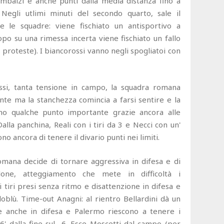
imbalzi e anche punti dalla media distanza fino a
 Negli utlimi minuti del secondo quarto, sale il
 le squadre: viene fischiato un antisportivo a
o su una rimessa incerta viene fischiato un fallo
proteste). I biancorossi vanno negli spogliatoi con
ssi, tanta tensione in campo, la squadra romana
te ma la stanchezza comincia a farsi sentire e la
no qualche punto importante grazie ancora alle
alla panchina, Reali con i tiri da 3 e Necci con un'
 ancora di tenere il divario punti nei limiti.
romana decide di tornare aggressiva in difesa e di
one, atteggiamento che mete in difficoltà i
 tiri presi senza ritmo e disattenzione in difesa e
loblù. Time-out Anagni: al rientro Bellardini dà un
e anche in difesa e Palermo riescono a tenere i
6' dalla fine sul -6. Esce Moscetti dal campo (per