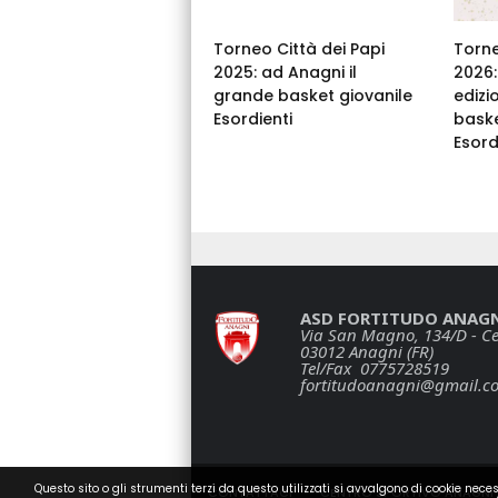
Torneo Città dei Papi
Torne
2025: ad Anagni il
2026:
grande basket giovanile
edizi
Esordienti
baske
Esord
ASD FORTITUDO ANAG
Via San Magno, 134/D - Ce
03012 Anagni (FR)
Tel/Fax 0775728519
fortitudoanagni@gmail.c
Questo sito o gli strumenti terzi da questo utilizzati si avvalgono di cookie neces
CONTATTACI
CENTRO SPORTIVO ANAGNI 