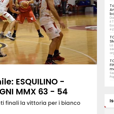
To
An
ba
Da
il
Eso
e 
TO
SM
La
se
or
TO
FI
ma
Seg
Pa
le: ESQUILINO -
GNI MMX 63 - 54
Is
i finali la vittoria per i bianco