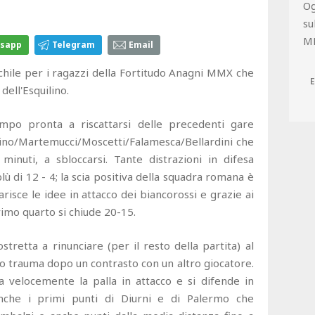
Og
su
M
sapp
Telegram
Email
hile per i ragazzi della Fortitudo Anagni MMX che
dell'Esquilino.
mpo pronta a riscattarsi delle precedenti gare
Aulino/Martemucci/Moscetti/Falamesca/Bellardini che
inuti, a sbloccarsi. Tante distrazioni in difesa
lù di 12 - 4; la scia positiva della squadra romana è
arisce le idee in attacco dei biancorossi e grazie ai
primo quarto si chiude 20-15.
tretta a rinunciare (per il resto della partita) al
o trauma dopo un contrasto con un altro giocatore.
ra velocemente la palla in attacco e si difende in
nche i primi punti di Diurni e di Palermo che